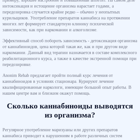
примеру, хорошее настроение и повышенный аппетит. На самом деле
интоксикация и истощение организма нарастает годами, а
передозировка случается крайне редко – обычно у неопытных
курильщиков. Употребление препаратов каннабиса на протяжении
многих лет формирует стандартную клинику психической
зависимости, как при наркомании и алкоголизме.
Эффективный способ побороть зависимость - детоксикация организма
от каннабиноидов, цена которой такая же, как и при другом виде
наркомании. Данный вид терапии назначается в составе комплексного
реабилитационного курса, а также в качестве экстренной помощи при
передозировке.
Anonim Rehab предлагает пройти полный курс лечения от
каннабиноидов в условиях стационара. Курируют лечение
квалифицированные наркологи, имеющие большой опыт работы. В
нашем центре вам и близким окажут помощь.
Сколько каннабиноиды выводятся
из организма?
Регулярное употребление марихуаны или других препаратов
каннабиса приводит к нарушениям в работе различных систем