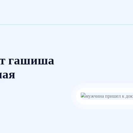
от гашиша
ная