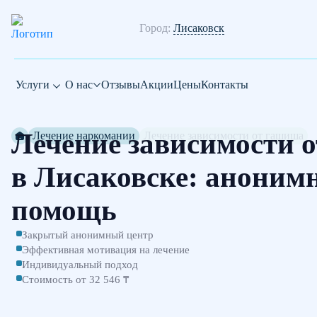
Город:
Лисаковск
Услуги
О нас
Отзывы
Акции
Цены
Контакты
Лечение зависимости 
Лечение наркомании
Лечение зависимости от гашиша
в Лисаковске: аноним
помощь
Закрытый анонимный центр
Эффективная мотивация на лечение
Индивидуальный подход
Стоимость от 32 546 ₸