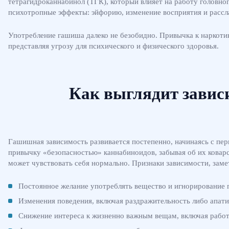
тетрагидроканнабинол (ТГК), который влияет на работу головно
психотропные эффекты: эйфорию, изменение восприятия и рассл
Употребление гашиша далеко не безобидно. Привычка к наркотик
представляя угрозу для психического и физического здоровья.
Как выглядит завис
Гашишная зависимость развивается постепенно, начинаясь с пе
привычку «безопасностью» каннабиноидов, забывая об их коварс
может чувствовать себя нормально. Признаки зависимости, за
Постоянное желание употреблять вещество и игнорирование 
Изменения поведения, включая раздражительность либо апати
Снижение интереса к жизненно важным вещам, включая работ