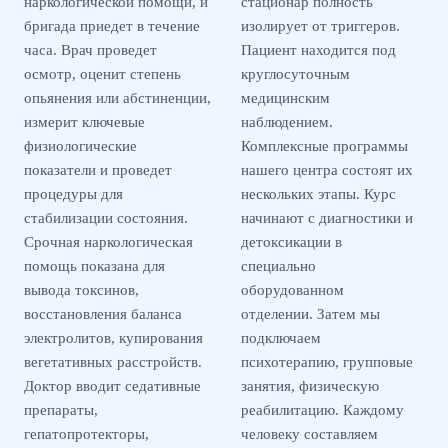
наркологической помощи, и
стационар полность
бригада приедет в течение
изолирует от триггеров.
часа. Врач проведет
Пациент находится под
осмотр, оценит степень
круглосуточным
опьянения или абстиненции,
медицинским
измерит ключевые
наблюдением.
физиологические
Комплексные программы
показатели и проведет
нашего центра состоят их
процедуры для
нескольких этапы. Курс
стабилизации состояния.
начинают с диагностики и
Срочная наркологическая
детоксикации в
помощь показана для
специально
вывода токсинов,
оборудованном
восстановления баланса
отделении. Затем мы
электролитов, купирования
подключаем
вегетативных расстройств.
психотерапию, групповые
Доктор вводит седативные
занятия, физическую
препараты,
реабилитацию. Каждому
гепатопротекторы,
человеку составляем