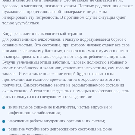
менять свою жизнь и поведение. Это не может не сказаться на их
здоровье, в частности, психологическом. Поэтому родственники также
нуждаются в профессиональной поддержке и не должны
игнорировать эту потребность. В противном случае ситуация будет
только усугубляться.
Когда речь идет о психологической терапии
для родственников алкоголиков, зачастую подразумевается борьба с
созависимостью. Это состояние, при котором человек отдает все свое
внимание зависимому близкому, старается по максимуму его опекать
и контролировать, пытаясь оградить от злоупотребления спиртным.
Будучи увлеченным этими заботами, человек полностью забывает о
своих потребностях и желаниях, становится несчастным, сам того не
замечая. И если такое положение вещей будет сохраняться на
протяжении длительного времени, ничего хорошего из этого не
получится. Самостоятельно выйти из рассматриваемого состояния
очень сложно. А если это не сделать с помощью профессионала, есть
риск столкнуться со следующими последствиями:
значительное снижение иммунитета, частые вирусные и
инфекционные заболевания;
нарушение работы внутренних органов и их систем;
развитие устойчивого депрессивного состояния на фоне
постоянных стрессов;